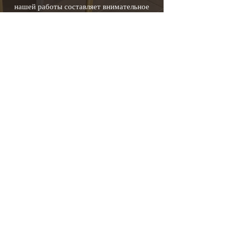
нашей работы составляет внимательное
изучение потребностей и предпочтений
каждого клиента. Это помогает нам
создавать уникальные дизайн-решения,
которые соответствуют всем требованиям
и ожиданиям наших заказчиков. У нас
есть опыт работы с различными видами
недвижимости, включая жилые квартиры,
коммерческие пространства и
общественные учреждения.
© 2025
IDEA Design Studio
+372 5255487
Filmi 6/Bensiini 5,
Tallinn 10155